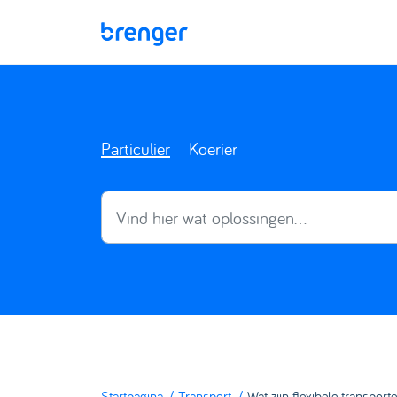
Doorgaan naar hoofdinhoud
Particulier
Koerier
Startpagina
Transport
Wat zijn flexibele transport