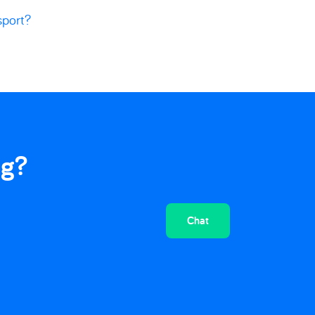
sport?
ig?
Chat