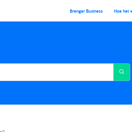
Brenger Business
Hoe het 
en?