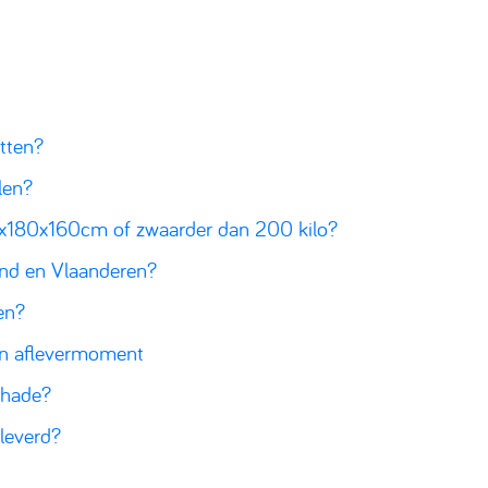
etten?
len?
00x180x160cm of zwaarder dan 200 kilo?
land en Vlaanderen?
en?
 en aflevermoment
schade?
leverd?