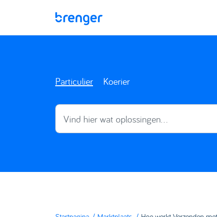
Doorgaan naar hoofdinhoud
Particulier
Koerier
Startpagina
Marktplaats
Hoe werkt Verzenden met