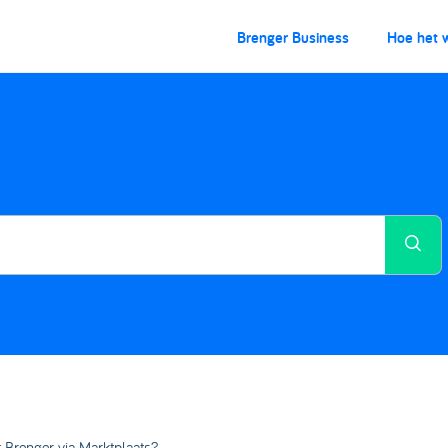
Brenger Business
Hoe het 
 Brenger via Marktplaats?