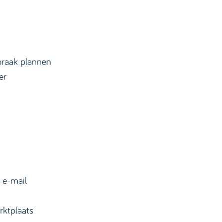
praak plannen
er
 e-mail
rktplaats