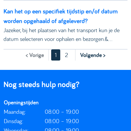
Kan het op een specifiek tijdstip en/of datum
worden opgehaald of afgeleverd?
Jazeker, bij het plaatsen van het transport kun je de
datum selecteren voor ophalen en bezorgen.&...
< Vorige
1
2
Volgende >
Nog steeds hulp nodig?
Openingstijden
Maandag:
08:00 – 19:00
Dinsdag:
08:00 – 19:00
Woensdag:
08:00 – 19:00