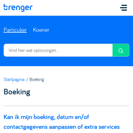
Doorgaan naar hoofdinhoud
Particulier
Koerier
Startpagina
Boeking
Boeking
Kan ik mijn boeking, datum en/of
contactgegevens aanpassen of extra services